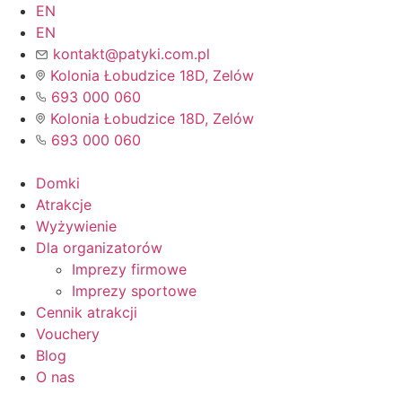
Przejdź
EN
do
EN
treści
kontakt@patyki.com.pl
Kolonia Łobudzice 18D, Zelów
693 000 060
Kolonia Łobudzice 18D, Zelów
693 000 060
Domki
Atrakcje
Wyżywienie
Dla organizatorów
Imprezy firmowe
Imprezy sportowe
Cennik atrakcji
Vouchery
Blog
O nas