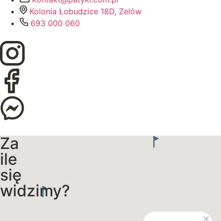
Kolonia Łobudzice 18D, Zelów
693 000 060
Za
ile
się
widzimy?