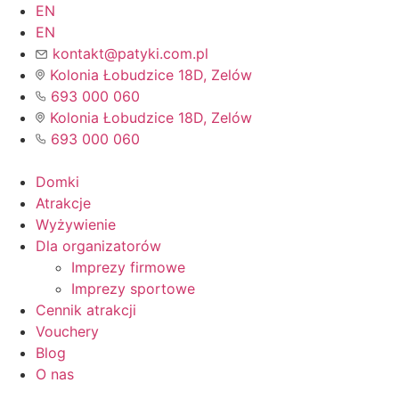
Przejdź
EN
do
EN
treści
kontakt@patyki.com.pl
Kolonia Łobudzice 18D, Zelów
693 000 060
Kolonia Łobudzice 18D, Zelów
693 000 060
Domki
Atrakcje
Wyżywienie
Dla organizatorów
Imprezy firmowe
Imprezy sportowe
Cennik atrakcji
Vouchery
Blog
O nas